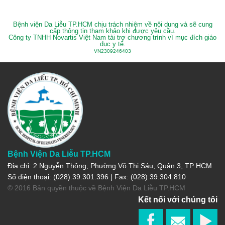
Bệnh viện Da Liễu TP.HCM chịu trách nhiệm về nội dung và sẽ cung
cấp thông tin tham khảo khi được yêu cầu.
Công ty TNHH Novartis Việt Nam tài trợ chương trình vì mục đích giáo
dục y tế.
VN2309246403
Bệnh Viện Da Liễu TP.HCM
Địa chỉ: 2 Nguyễn Thông, Phường Võ Thị Sáu, Quận 3, TP HCM
Số điện thoại: (028).39.301.396 | Fax: (028) 39.304.810
© 2016 Bản quyền thuộc về Bệnh Viện Da Liễu TP.HCM
Kết nối với chúng tôi