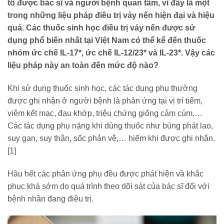
tố được bác sĩ và người bệnh quan tâm, vì đây là một
trong những liệu pháp điều trị vảy nến hiện đại và hiệu
quả. Các thuốc sinh học điều trị vảy nến được sử
dụng phổ biến nhất tại Việt Nam có thể kể đến thuốc
nhóm ức chế IL-17*, ức chế IL-12/23* và IL-23*. Vậy các
liệu pháp này an toàn đến mức độ nào?
Khi sử dụng thuốc sinh học, các tác dụng phụ thường
được ghi nhận ở người bệnh là phản ứng tại vị trí tiêm,
viêm kết mạc, đau khớp, triệu chứng giống cảm cúm,…
Các tác dụng phụ nặng khi dùng thuốc như bùng phát lao,
suy gan, suy thận, sốc phản vệ,… hiếm khi được ghi nhận.
[
1]
Hầu hết các phản ứng phụ đều được phát hiện và khắc
phục khá sớm do quá trình theo dõi sát của bác sĩ đối với
bệnh nhân đang điều trị.