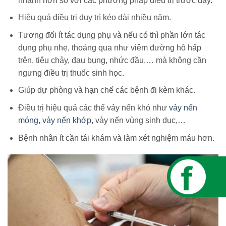
nhanh hơn so với các phương pháp điều trị trước đây.
Hiệu quả điều trị duy trì kéo dài nhiều năm.
Tương đối ít tác dụng phụ và nếu có thì phần lớn tác
dụng phụ nhẹ, thoáng qua như viêm đường hô hấp
trên, tiêu chảy, đau bụng, nhức đầu,… mà không cần
ngưng điều trị thuốc sinh học
.
Giúp dự phòng và hạn chế các bệnh đi kèm khác.
Điều trị hiệu quả các thể vảy nến khó như
vảy nến
móng
,
vảy nến khớp
, vảy nến vùng sinh dục,…
Bệnh nhân ít cần tái khám và làm xét nghiệm máu hơn.