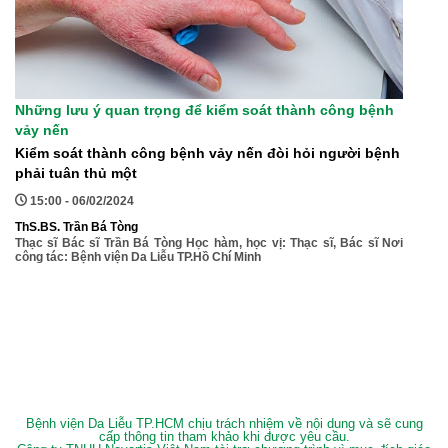
Những lưu ý quan trọng để kiểm soát thành công bệnh
vảy nến
Kiểm soát thành công bệnh vảy nến đòi hỏi người bệnh
phải tuân thủ một
15:00 - 06/02/2024
ThS.BS. Trần Bá Tòng
Thạc sĩ Bác sĩ Trần Bá Tòng Học hàm, học vị: Thạc sĩ, Bác sĩ Nơi
công tác: Bệnh viện Da Liễu TP.Hồ Chí Minh
Bệnh viện Da Liễu TP.HCM chịu trách nhiệm về nội dung và sẽ cung
cấp thông tin tham khảo khi được yêu cầu.